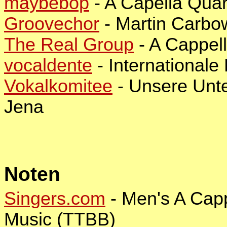
maybebop
- A Capella Quar
Groovechor
- Martin Carb
The Real Group
- A Cappel
vocaldente
- Internationale
Vokalkomitee
- Unsere Unte
Jena
Noten
Singers.com
- Men's A Cap
Music (TTBB)