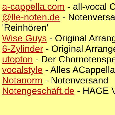
a-cappella.com
- all-vocal
@lle-noten.de
- Notenversa
'Reinhören'
Wise Guys
- Original Arra
6-Zylinder
- Original Arrang
utopton
- Der Chornotenspez
vocalstyle
- Alles ACappella
Notanorm
- Notenversand
Notengeschäft.de
- HAGE V